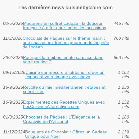
Les dernières news cuisinebyclaire.com.
02/6/2026
Macarons en coffret cadeau : la douceur
445 hits
française à offrir pour toutes les occasions
11/3/2026
Chocolats de Pâques sur le thème marin :
760 hits
une chasse aux trésors gourmande inspirée
de l’océan
28/2/2026
Pourquoi le rooibos mérite sa place dans
658 hits
votre routine ?
09/12/2025
Cuisine sur mesure à latresne : créer un
1 152
espace à votre image avec inova
hits
16/9/2025
Récolte du miel méditerranéen : étapes et
1 238
spécificités
hits
16/9/2025
Expérimentez des Recettes Uniques avec
1 132
LesCuisinesAlternatives.com
hits
01/3/2025
Chocolats de Pâques : L'Élégance et la
2 180
Créativité de l'Artisanat
hits
11/12/2024
Bouquets de Chocolat : Offrez un Cadeau
2 139
Unique pour Noël
hits