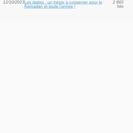
12/10/2023
Les dattes : un trésor à conserver pour le
2 860
Ramadan et toute l'année !
hits