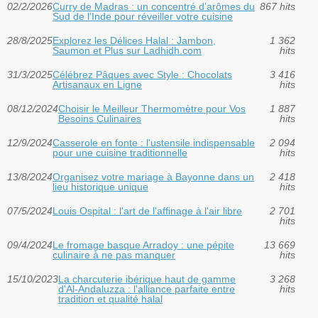
02/2/2026
Curry de Madras : un concentré d’arômes du
867 hits
Sud de l’Inde pour réveiller votre cuisine
28/8/2025
Explorez les Délices Halal : Jambon,
1 362
Saumon et Plus sur Ladhidh.com
hits
31/3/2025
Célébrez Pâques avec Style : Chocolats
3 416
Artisanaux en Ligne
hits
08/12/2024
Choisir le Meilleur Thermomètre pour Vos
1 887
Besoins Culinaires
hits
12/9/2024
Casserole en fonte : l'ustensile indispensable
2 094
pour une cuisine traditionnelle
hits
13/8/2024
Organisez votre mariage à Bayonne dans un
2 418
lieu historique unique
hits
07/5/2024
Louis Ospital : l'art de l'affinage à l'air libre
2 701
hits
09/4/2024
Le fromage basque Arradoy : une pépite
13 669
culinaire à ne pas manquer
hits
15/10/2023
La charcuterie ibérique haut de gamme
3 268
d'Al-Andaluzza : l'alliance parfaite entre
hits
tradition et qualité halal