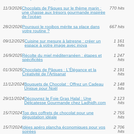
11/3/2026
Chocolats de Pâques sur le thème marin :
770 hits
une chasse aux trésors gourmande inspirée
de l’océan
28/2/2026
Pourquoi le rooibos mérite sa place dans
667 hits
votre routine ?
09/12/2025
Cuisine sur mesure à latresne : créer un
1 161
espace à votre image avec inova
hits
16/9/2025
Récolte du miel méditerranéen : étapes et
1 247
spécificités
hits
01/3/2025
Chocolats de Pâques : L'Élégance et la
2 191
Créativité de l'Artisanat
hits
11/12/2024
Bouquets de Chocolat : Offrez un Cadeau
2 148
Unique pour Noël
hits
29/11/2024
Découvrez le Foie Gras Halal : Une
2 123
Délicatesse Gourmande chez Ladhidh.com
hits
15/7/2024
Top des coffrets de chocolat pour une
2 755
dégustation idéale
hits
15/7/2024
Idées apéro plancha économiques pour vos
2 706
soirées
hits