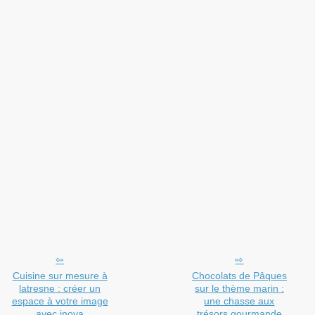
Cuisine sur mesure à
Chocolats de Pâques
latresne : créer un
sur le thème marin :
espace à votre image
une chasse aux
avec inova
trésors gourmande