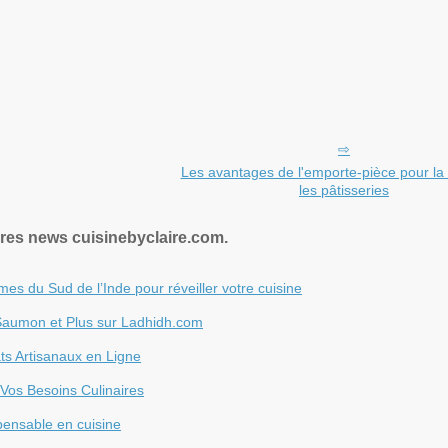
Les avantages de l'emporte-pièce pour la 
les pâtisseries
res news cuisinebyclaire.com.
es du Sud de l’Inde pour réveiller votre cuisine
 Saumon et Plus sur Ladhidh.com
ts Artisanaux en Ligne
 Vos Besoins Culinaires
spensable en cuisine