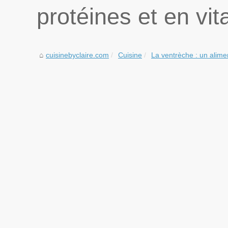
protéines et en vi
cuisinebyclaire.com
Cuisine
La ventrèche : un alimen