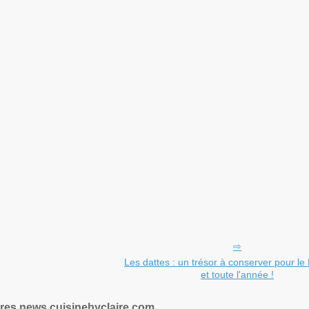
Les dattes : un trésor à conserver pour 
et toute l'année !
res news cuisinebyclaire.com.