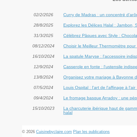
02/2/2026
Curry de Madras : un concentré d’arôm
28/8/2025
Explorez les Délices Halal : Jambon,
31/3/2025
Célébrez Pâques avec Style : Chocola
08/12/2024
Choisir le Meilleur Thermomètre pour
16/10/2024
La spatule Maryse : l'accessoire indi
12/9/2024
Casserole en fonte : l'ustensile indisp
13/8/2024
Organisez votre mariage à Bayonne da
07/5/2024
Louis Ospital : l'art de l'affinage à l'air 
09/4/2024
Le fromage basque Arradoy : une pépi
15/10/2023
La charcuterie ibérique haut de gamme d
halal
© 2026
Cuisinebyclaire.com
Plan les publications