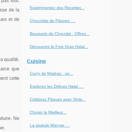
 pas tout.
Expérimentez des Recettes...
esse de la
ues et de
Chocolats de Pâques :...
Bouquets de Chocolat : Offrez...
Découvrez le Foie Gras Halal...
a qualité.
Cuisine
Parce que
Curry de Madras : un...
ent cette
Explorez les Délices Halal :...
Célébrez Pâques avec Style...
Choisir le Meilleur...
duire. Ne
La spatule Maryse :...
ue.