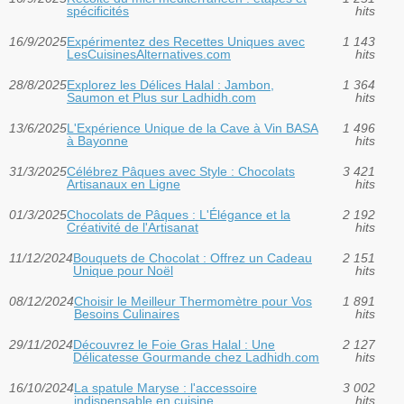
spécificités
hits
16/9/2025
Expérimentez des Recettes Uniques avec
1 143
LesCuisinesAlternatives.com
hits
28/8/2025
Explorez les Délices Halal : Jambon,
1 364
Saumon et Plus sur Ladhidh.com
hits
13/6/2025
L'Expérience Unique de la Cave à Vin BASA
1 496
à Bayonne
hits
31/3/2025
Célébrez Pâques avec Style : Chocolats
3 421
Artisanaux en Ligne
hits
01/3/2025
Chocolats de Pâques : L'Élégance et la
2 192
Créativité de l'Artisanat
hits
11/12/2024
Bouquets de Chocolat : Offrez un Cadeau
2 151
Unique pour Noël
hits
08/12/2024
Choisir le Meilleur Thermomètre pour Vos
1 891
Besoins Culinaires
hits
29/11/2024
Découvrez le Foie Gras Halal : Une
2 127
Délicatesse Gourmande chez Ladhidh.com
hits
16/10/2024
La spatule Maryse : l'accessoire
3 002
indispensable en cuisine
hits