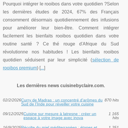
Pourquoi intégrer le rooibos dans votre quotidien ?Selon
les dernières études de 2024, 67% des Français
consomment désormais quotidiennement des infusions
pour améliorer leur bien-être. Comment intégrer
facilement les bienfaits rooibos quotidien dans votre
routine santé ? Ce thé rouge d'Afrique du Sud
révolutionne nos habitudes ! Les bienfaits rooibos
quotidien séduisent par leur simplicité (
sélection de
rooibos premium
) [
...
]
Les dernières news cuisinebyclaire.com.
02/2/2026
Curry de Madras : un concentré d’arômes du
870 hits
Sud de l’Inde pour réveiller votre cuisine
09/12/2025
Cuisine sur mesure à latresne : créer un
1 165
espace à votre image avec inova
hits
16/9/2025
Récolte du miel méditerranéen : étapes et
1 251