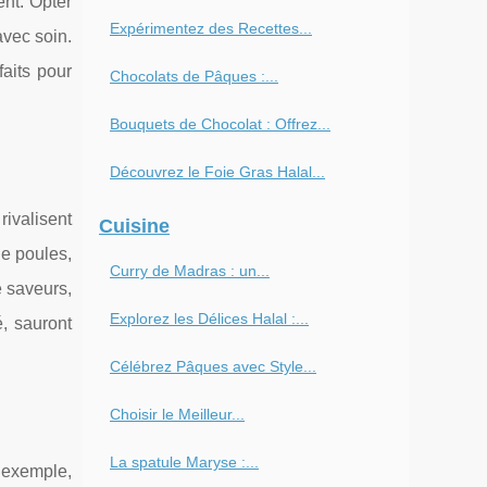
ent. Opter
Expérimentez des Recettes...
avec soin.
aits pour
Chocolats de Pâques :...
Bouquets de Chocolat : Offrez...
Découvrez le Foie Gras Halal...
rivalisent
Cuisine
de poules,
Curry de Madras : un...
e saveurs,
Explorez les Délices Halal :...
é, sauront
Célébrez Pâques avec Style...
Choisir le Meilleur...
La spatule Maryse :...
r exemple,