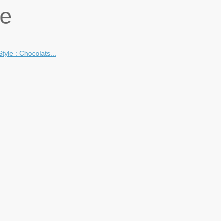
ne
yle : Chocolats...