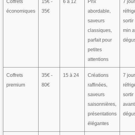
Coffrets
15€ -
6 à 12
Prix
7 jou
économiques
35€
abordable,
réfrig
saveurs
sortir
classiques,
min a
parfait pour
dégus
petites
attentions
Coffrets
35€ -
15 à 24
Créations
7 jou
premium
80€
raffinées,
réfrig
saveurs
sorti
saisonnières,
avant
présentations
dégus
élégantes