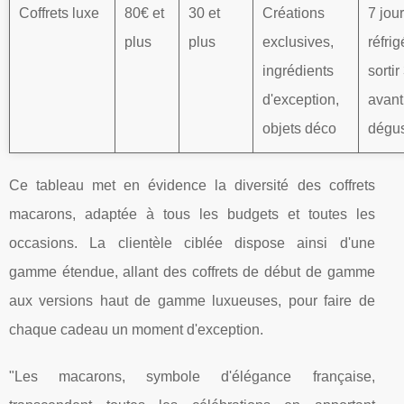
Coffrets luxe
80€ et
30 et
Créations
7 jou
plus
plus
exclusives,
réfrig
ingrédients
sorti
d'exception,
avant
objets déco
dégus
Ce tableau met en évidence la diversité des coffrets
macarons, adaptée à tous les budgets et toutes les
occasions. La clientèle ciblée dispose ainsi d'une
gamme étendue, allant des coffrets de début de gamme
aux versions haut de gamme luxueuses, pour faire de
chaque cadeau un moment d'exception.
"Les macarons, symbole d'élégance française,