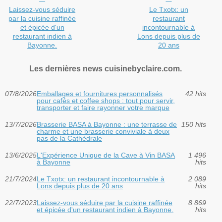
Laissez-vous séduire
Le Txotx: un
par la cuisine raffinée
restaurant
et épicée d'un
incontournable à
restaurant indien à
Lons depuis plus de
Bayonne.
20 ans
Les dernières news cuisinebyclaire.com.
07/8/2026
Emballages et fournitures personnalisés
42 hits
pour cafés et coffee shops : tout pour servir,
transporter et faire rayonner votre marque
13/7/2026
Brasserie BASA à Bayonne : une terrasse de
150 hits
charme et une brasserie conviviale à deux
pas de la Cathédrale
13/6/2025
L'Expérience Unique de la Cave à Vin BASA
1 496
à Bayonne
hits
21/7/2024
Le Txotx: un restaurant incontournable à
2 089
Lons depuis plus de 20 ans
hits
22/7/2023
Laissez-vous séduire par la cuisine raffinée
8 869
et épicée d'un restaurant indien à Bayonne.
hits