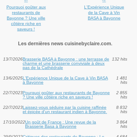
Pourquoi goûter aux
L'Expérience Unique
restaurants de
de la Cave à Vin
Bayonne ? Une ville
BASA à Bayonne
côtière riche en
saveurs !
Les dernières news cuisinebyclaire.com.
13/7/2026
Brasserie BASA à Bayonne : une terrasse de
132 hits
charme et une brasserie conviviale à deux
pas de la Cathédrale
13/6/2025
L'Expérience Unique de la Cave à Vin BASA
1 481
à Bayonne
hits
22/7/2023
Pourquoi goûter aux restaurants de Bayonne
2 855
? Une ville côtière riche en saveurs !
hits
22/7/2023
Laissez-vous séduire par la cuisine raffinée
8 832
et épicée d'un restaurant indien à Bayonne.
hits
17/10/2022
Un goût de France : Une revue de la
3 864
Brasserie Basa à Bayonne
hits
29/9/2022
Critiques des restaurants de Bayonne : Le
4 684