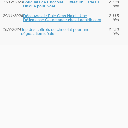
11/12/2024
Bouquets de Chocolat : Offrez un Cadeau
2 138
Unique pour Noël
hits
29/11/2024
Découvrez le Foie Gras Halal : Une
2 115
Délicatesse Gourmande chez Ladhidh.com
hits
15/7/2024
Top des coffrets de chocolat pour une
2 750
dégustation idéale
hits