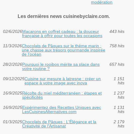
modération
Les dernières news cuisinebyclaire.com.
02/6/2026
Macarons en coffret cadeau : la douceur
443 hits
française à offrir pour toutes les occasions
11/3/2026
Chocolats de Pâques sur le thème marin :
758 hits
une chasse aux trésors gourmande inspirée
de l’océan
28/2/2026
Pourquoi le rooibos mérite sa place dans
657 hits
votre routine ?
09/12/2025
Cuisine sur mesure à latresne : créer un
1 151
espace à votre image avec inova
hits
16/9/2025
Récolte du miel méditerranéen : étapes et
1 237
spécificités
hits
16/9/2025
Expérimentez des Recettes Uniques avec
1 131
LesCuisinesAlternatives.com
hits
01/3/2025
Chocolats de Pâques : L'Élégance et la
2 179
Créativité de l'Artisanat
hits