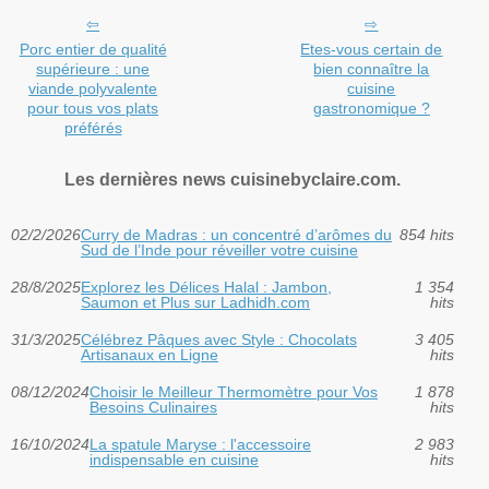
Porc entier de qualité
Etes-vous certain de
supérieure : une
bien connaître la
viande polyvalente
cuisine
pour tous vos plats
gastronomique ?
préférés
Les dernières news cuisinebyclaire.com.
02/2/2026
Curry de Madras : un concentré d’arômes du
854 hits
Sud de l’Inde pour réveiller votre cuisine
28/8/2025
Explorez les Délices Halal : Jambon,
1 354
Saumon et Plus sur Ladhidh.com
hits
31/3/2025
Célébrez Pâques avec Style : Chocolats
3 405
Artisanaux en Ligne
hits
08/12/2024
Choisir le Meilleur Thermomètre pour Vos
1 878
Besoins Culinaires
hits
16/10/2024
La spatule Maryse : l'accessoire
2 983
indispensable en cuisine
hits