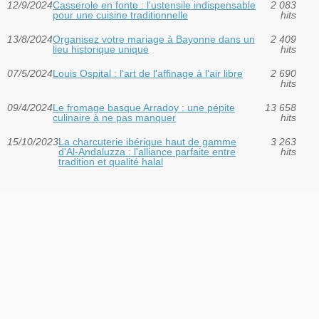
12/9/2024
Casserole en fonte : l'ustensile indispensable
2 083
pour une cuisine traditionnelle
hits
13/8/2024
Organisez votre mariage à Bayonne dans un
2 409
lieu historique unique
hits
07/5/2024
Louis Ospital : l'art de l'affinage à l'air libre
2 690
hits
09/4/2024
Le fromage basque Arradoy : une pépite
13 658
culinaire à ne pas manquer
hits
15/10/2023
La charcuterie ibérique haut de gamme
3 263
d'Al-Andaluzza : l'alliance parfaite entre
hits
tradition et qualité halal